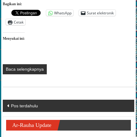
Bagikan ini:
WhatsApp
Surat elektronik
Cetak
Menyukai ini:
Baca selengkapnya
Navigasi
Pos terdahulu
pos
Ar-Rauha Update
Kejuaraan Berkuda dan Memanah