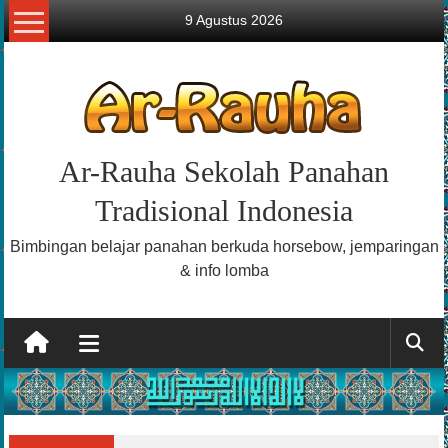
Lompat
9 Agustus 2026
ke
konten
Ar-Rauha Sekolah Panahan
Tradisional Indonesia
Bimbingan belajar panahan berkuda horsebow, jemparingan
& info lomba