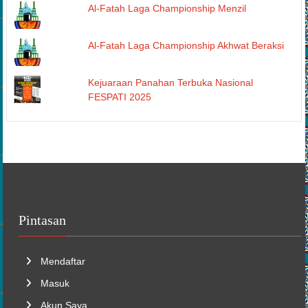
Al-Fatah Laga Championship Menzil
Al-Fatah Laga Championship Akhwat Beraksi
Kejuaraan Panahan Terbuka Nasional
FESPATI 2025
Pintasan
Mendaftar
Masuk
Akun Saya