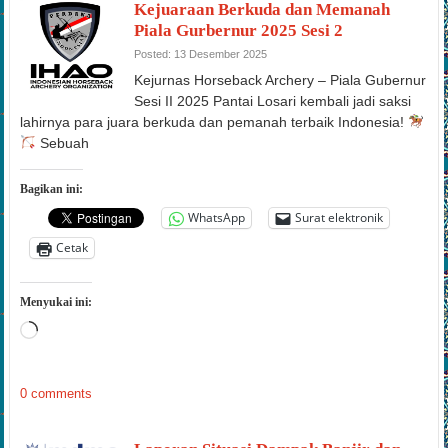
Piala Gurbernur 2025 Sesi 2
Posted: 13 Desember 2025
Kejurnas Horseback Archery – Piala Gubernur
Sesi II 2025 Pantai Losari kembali jadi saksi
lahirnya para juara berkuda dan pemanah terbaik Indonesia!
Sebuah
Bagikan ini:
WhatsApp
Surat elektronik
Cetak
Menyukai ini:
Memuat...
0 comments
Laporan Situasi Dampak Banjir dan