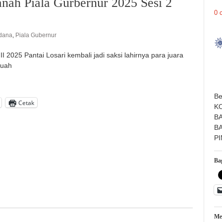
ah Piala Gurbernur 2025 Sesi 2
0 
dana
,
Piala Gubernur
 2025 Pantai Losari kembali jadi saksi lahirnya para juara
uah
Be
Cetak
K
B
B
P
Bag
Me