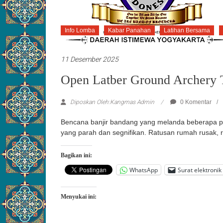
Info Lomba
Kabar Panahan
Latihan Bersama
11 Desember 2025
Open Latber Ground Archery 
Diposkan Oleh:Kangmas Admin
0 Komentar
Bencana banjir bandang yang melanda beberapa p
yang parah dan segnifikan. Ratusan rumah rusak,
Bagikan ini:
WhatsApp
Surat elektronik
Menyukai ini: