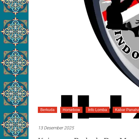
Berkuda
Horsebow
Info Lomba
Kabar Panah
13 Desember 2025