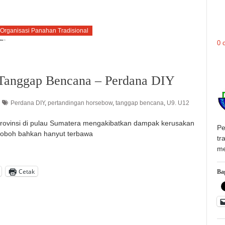
Organisasi Panahan Tradisional
0 
Tanggap Bencana – Perdana DIY
Perdana DIY
,
pertandingan horsebow
,
tanggap bencana
,
U9. U12
rovinsi di pulau Sumatera mengakibatkan dampak kerusakan
Pe
 roboh bahkan hanyut terbawa
tr
me
Cetak
Bag