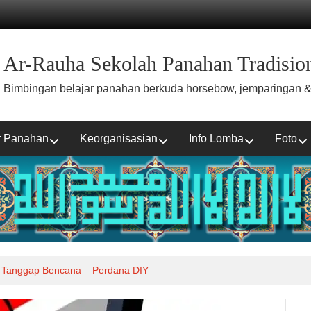
Ar-Rauha Sekolah Panahan Tradision
Bimbingan belajar panahan berkuda horsebow, jemparingan &
r Panahan
Keorganisasian
Info Lomba
Foto
 Tanggap Bencana – Perdana DIY