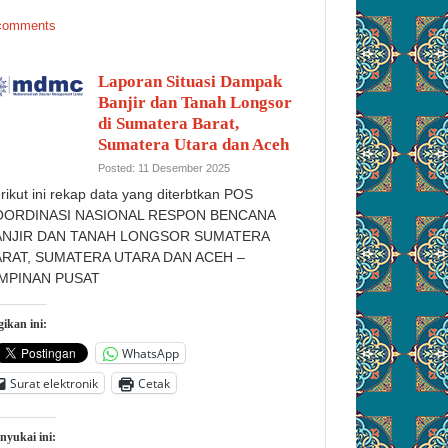
comments
Laporan Situasi Dampak
Banjir dan Tanah Longsor
di Sumatera Barat,
Sumatera Utara dan Aceh
Posted: 11 Desember 2025
rikut ini rekap data yang diterbtkan POS
OORDINASI NASIONAL RESPON BENCANA
ANJIR DAN TANAH LONGSOR SUMATERA
ARAT, SUMATERA UTARA DAN ACEH –
IMPINAN PUSAT
ikan ini:
WhatsApp
Surat elektronik
Cetak
nyukai ini: