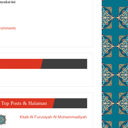
nyukai ini:
comments
Interaksi Digital
Top Posts & Halaman
Kitab Al Furusiyah Al Muhammadiyah