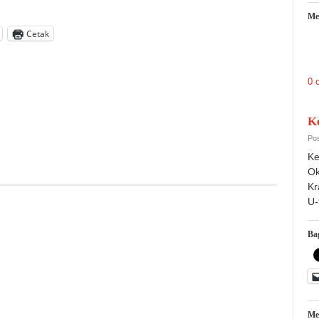
Me
Cetak
0 
K
Pos
Ke
Ok
Kr
U-
Bag
Me