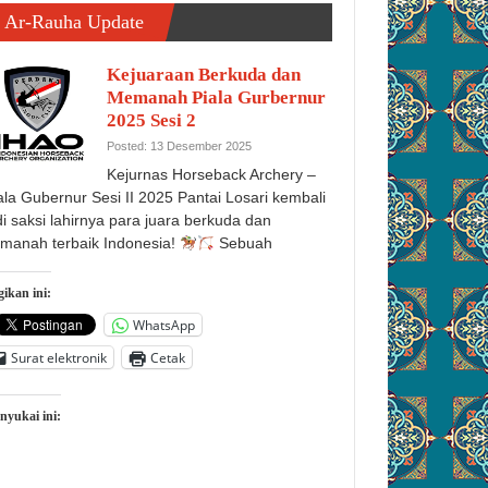
Ar-Rauha Update
Kejuaraan Berkuda dan
Memanah Piala Gurbernur
2025 Sesi 2
Posted: 13 Desember 2025
Kejurnas Horseback Archery –
ala Gubernur Sesi II 2025 Pantai Losari kembali
di saksi lahirnya para juara berkuda dan
manah terbaik Indonesia!
Sebuah
ikan ini:
WhatsApp
Surat elektronik
Cetak
nyukai ini: