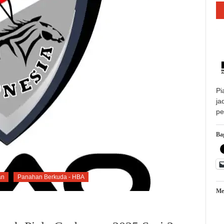
Pi
ja
pe
Bag
an
Panahan Berkuda - HBA
Me