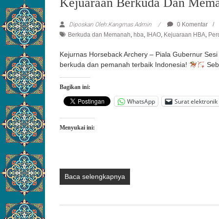
Kejuaraan Berkuda Dan Meman
Diposkan Oleh:Kangmas Admin
0 Komentar
Berkuda dan Memanah
,
hba
,
IHAO
,
Kejuaraan HBA
,
Per
Kejurnas Horseback Archery – Piala Gubernur Sesi II
berkuda dan pemanah terbaik Indonesia!
Seb
Bagikan ini:
WhatsApp
Surat elektronik
Menyukai ini:
Baca selengkapnya