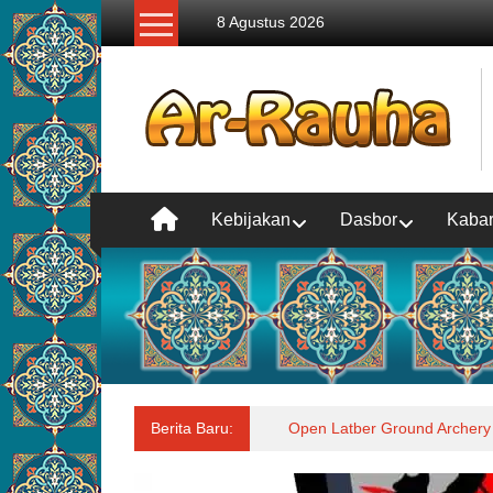
Lompat
8 Agustus 2026
ke
konten
Kebijakan
Dasbor
Kaba
Berita Baru:
Open Latber Ground Archery