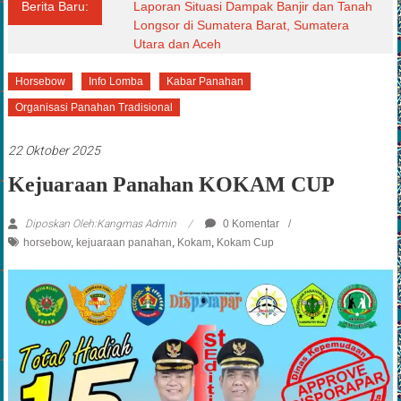
Berita Baru:
Laporan Situasi Dampak Banjir dan Tanah
Longsor di Sumatera Barat, Sumatera
Utara dan Aceh
Horsebow
Info Lomba
Kabar Panahan
Organisasi Panahan Tradisional
22 Oktober 2025
Kejuaraan Panahan KOKAM CUP
Diposkan Oleh:Kangmas Admin
0 Komentar
horsebow
,
kejuaraan panahan
,
Kokam
,
Kokam Cup