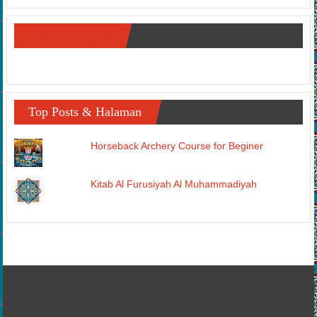
Interaksi Digital
Top Posts & Halaman
Horseback Archery Course for Beginer
Kitab Al Furusiyah Al Muhammadiyah