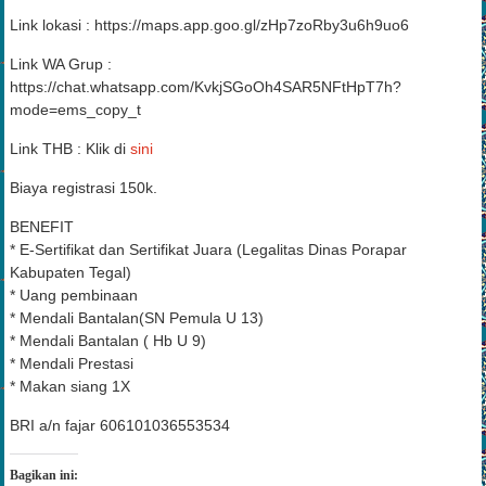
Link lokasi : https://maps.app.goo.gl/zHp7zoRby3u6h9uo6
Link WA Grup :
https://chat.whatsapp.com/KvkjSGoOh4SAR5NFtHpT7h?
mode=ems_copy_t
Link THB : Klik di
sini
Biaya registrasi 150k.
BENEFIT
* E-Sertifikat dan Sertifikat Juara (Legalitas Dinas Porapar
Kabupaten Tegal)
* Uang pembinaan
* Mendali Bantalan(SN Pemula U 13)
* Mendali Bantalan ( Hb U 9)
* Mendali Prestasi
* Makan siang 1X
BRI a/n fajar 606101036553534
Bagikan ini: