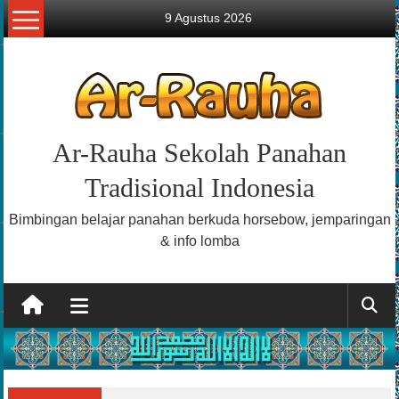
Lompat
9 Agustus 2026
ke
konten
Ar-Rauha Sekolah Panahan
Tradisional Indonesia
Bimbingan belajar panahan berkuda horsebow, jemparingan
& info lomba