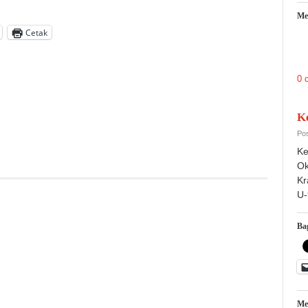
Me
Cetak
0 
K
Pos
Ke
Ok
Kr
U-
Bag
Me