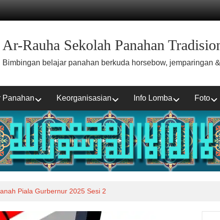
Ar-Rauha Sekolah Panahan Tradision
Bimbingan belajar panahan berkuda horsebow, jemparingan &
r Panahan
Keorganisasian
Info Lomba
Foto
nah Piala Gurbernur 2025 Sesi 2