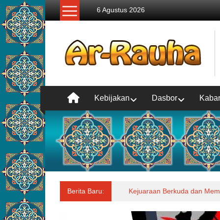
Lompat
6 Agustus 2026
ke
konten
Kebijakan
Dasbor
Kaba
Berita Baru:
Kejuaraan Berkuda dan Mema