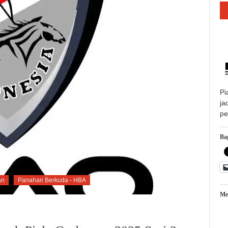
Pi
ja
pe
Bag
an
Panahan Berkuda - HBA
Me