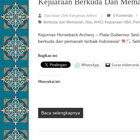
Kejuaraan Berkuda Dan Meman
Diposkan Oleh:Kangmas Admin
0 Komentar
Berkuda dan Memanah
,
hba
,
IHAO
,
Kejuaraan HBA
,
Per
Kejurnas Horseback Archery – Piala Gubernur Sesi II
berkuda dan pemanah terbaik Indonesia!
Seb
Bagikan ini:
WhatsApp
Surat elektronik
Menyukai ini:
Baca selengkapnya