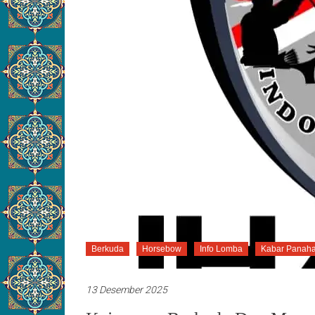
Berkuda
Horsebow
Info Lomba
Kabar Panah
13 Desember 2025