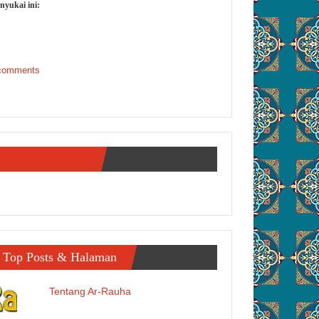
nyukai ini:
comments
Interaksi Digital
Top Posts & Halaman
Tentang Ar-Rauha