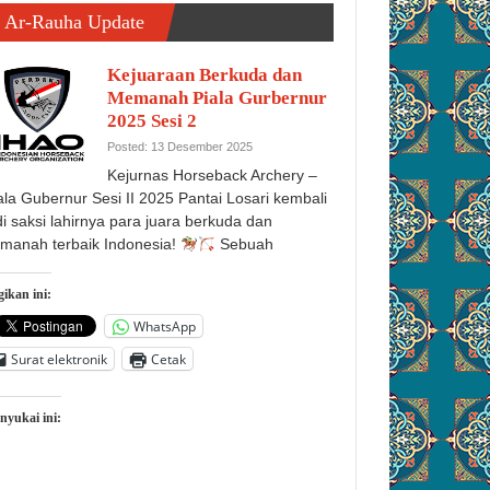
Ar-Rauha Update
Kejuaraan Berkuda dan
Memanah Piala Gurbernur
2025 Sesi 2
Posted: 13 Desember 2025
Kejurnas Horseback Archery –
ala Gubernur Sesi II 2025 Pantai Losari kembali
di saksi lahirnya para juara berkuda dan
manah terbaik Indonesia!
Sebuah
ikan ini:
WhatsApp
Surat elektronik
Cetak
nyukai ini: