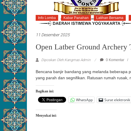
Info Lomba
Kabar Panahan
Latihan Bersama
11 Desember 2025
Open Latber Ground Archery 
Diposkan Oleh:Kangmas Admin
0 Komentar
Bencana banjir bandang yang melanda beberapa p
yang parah dan segnifikan. Ratusan rumah rusak,
Bagikan ini:
WhatsApp
Surat elektronik
Menyukai ini: