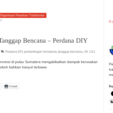
Organisasi Panahan Tradisional
0 
Tanggap Bencana – Perdana DIY
Perdana DIY
,
pertandingan horsebow
,
tanggap bencana
,
U9. U12
rovinsi di pulau Sumatera mengakibatkan dampak kerusakan
Pe
 roboh bahkan hanyut terbawa
tr
me
Cetak
Bag