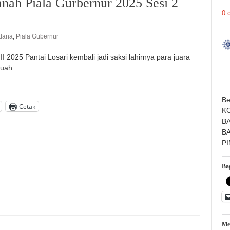
ah Piala Gurbernur 2025 Sesi 2
0 
dana
,
Piala Gubernur
 2025 Pantai Losari kembali jadi saksi lahirnya para juara
uah
Be
Cetak
K
B
B
P
Bag
Me