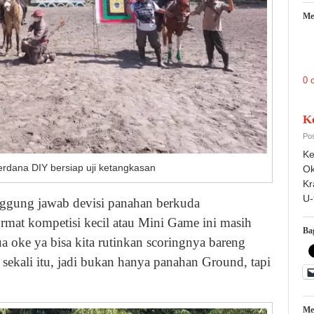
Me
0 
K
Pos
Ke
erdana DIY bersiap uji ketangkasan
Ok
Kr
U-
nggung jawab devisi panahan berkuda
mat kompetisi kecil atau Mini Game ini masih
Bag
a oke ya bisa kita rutinkan scoringnya bareng
ekali itu, jadi bukan hanya panahan Ground, tapi
.
Me