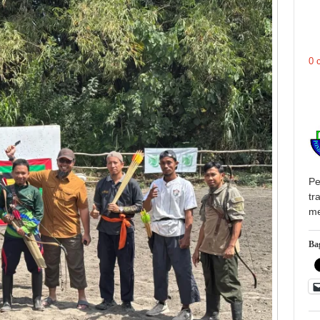
0 
Pe
tr
me
Bag