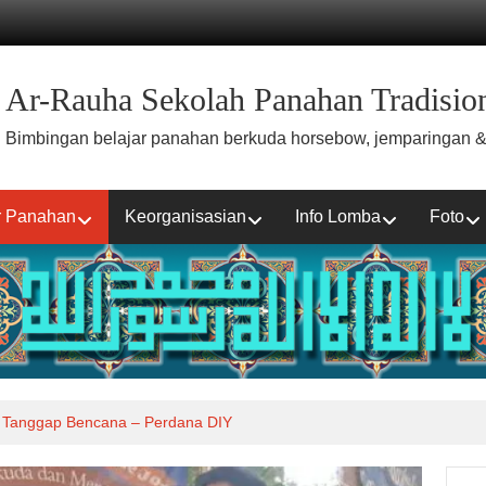
Ar-Rauha Sekolah Panahan Tradision
Bimbingan belajar panahan berkuda horsebow, jemparingan &
r Panahan
Keorganisasian
Info Lomba
Foto
 Tanggap Bencana – Perdana DIY