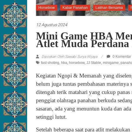
Horsebow
Kabar Panahan
Latihan Bersama
12 Agustus 2024
Mini Game HBA Men
Atlet Muda Perdana
Diposkan Oleh:Sawabi Surya Wijaya
0 Komentar
fast shoting
,
hba
,
horsebow
,
JJ Stable
,
minigame
,
panah
Kegiatan Ngopi & Memanah yang diseleng
belum juga tuntas pembahasan materinya 
ditengah terik matahari yang cukup pana
penggiat olahraga panahan berkuda sedan
sasaran, ada yang menuntun kuda dan ada 
setinggi lutut.
Setelah beberapa saat para atlit melakukan