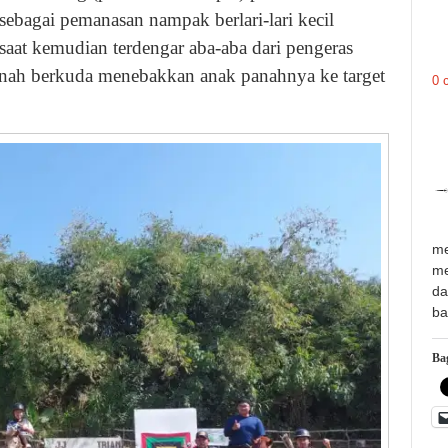
r sebagai pemanasan nampak berlari-lari kecil
saat kemudian terdengar aba-aba dari pengeras
manah berkuda menebakkan anak panahnya ke target
0 
me
me
da
ba
Bag