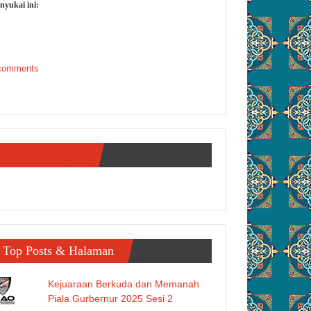
nyukai ini:
comments
Interaksi Digital
Top Posts & Halaman
Kejuaraan Berkuda dan Memanah
Piala Gurbernur 2025 Sesi 2