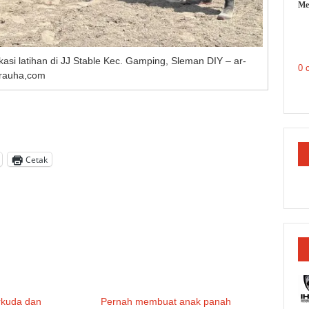
Me
si latihan di JJ Stable Kec. Gamping, Sleman DIY – ar-
0 
rauha,com
Cetak
rkuda dan
Pernah membuat anak panah