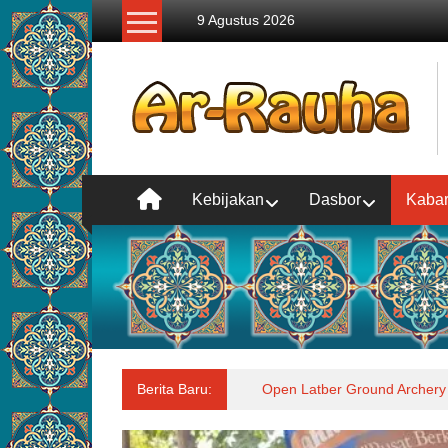
Lompat
9 Agustus 2026
ke
konten
Kebijakan
Dasbor
Kaba
Berita Baru:
Open Latber Ground Archery