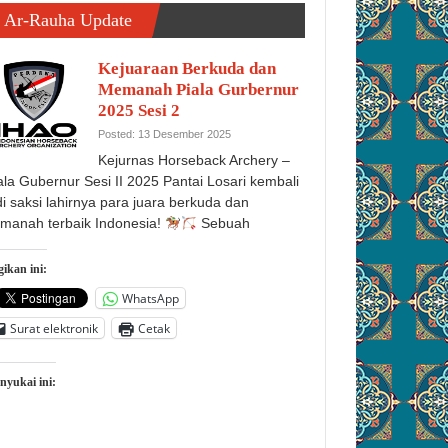
Ar-Rauha Update
Kejuaraan Berkuda dan
Memanah Piala Gurbernur
2025 Sesi 2
Posted: 13 Desember 2025
Kejurnas Horseback Archery –
ala Gubernur Sesi II 2025 Pantai Losari kembali
di saksi lahirnya para juara berkuda dan
manah terbaik Indonesia!
Sebuah
ikan ini:
WhatsApp
Surat elektronik
Cetak
nyukai ini: