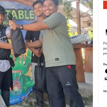
Pi
ja
pe
Bag
Me