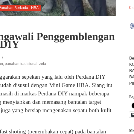
0 
Panahan Berkuda - HBA
gawali Penggemblengan
 DIY
Be
an
,
panahan tradisional
,
zeta
K
B
garakan sepekan yang lalu oleh Perdana DIY
B
P
sudah disusul dengan Mini Game HBA. Siang itu
s masih di markas Perdana DIY nampak beberapa
Bag
g menyiapkan dan memasang bantalan target
juga yang bersiap mengenakan sepatu both kulit
 fast shoting (penembakan cepat) pada bantalan
Me