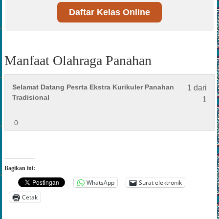
Daftar Kelas Online
Manfaat Olahraga Panahan
Les
And
Selamat Datang Pesrta Ekstra Kurikuler Panahan
1 dari
1
har
Tradisional
1
of
men
1
di
0
with
kur
sect
ini
Man
unt
Ola
men
Bagikan ini:
Pan
kon
kurs
WhatsApp
Surat elektronik
Cetak