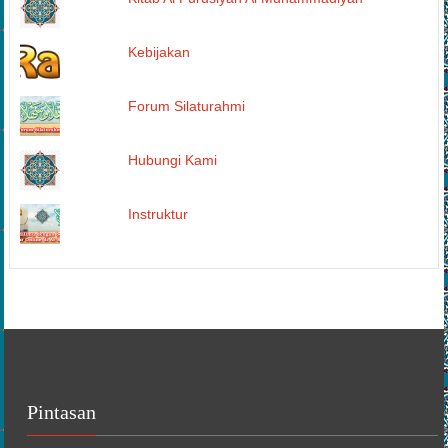
Kebijakan
Forum Silaturahmi
Hubungi Kami
Instruktur
Pintasan