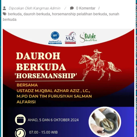
Berkuda
Diposkan Oleh:Kangmas Admin
0 Komentar
berkuda
,
dauroh berkuda
,
horsemanship pelatihan berkuda
,
sunah
berkuda