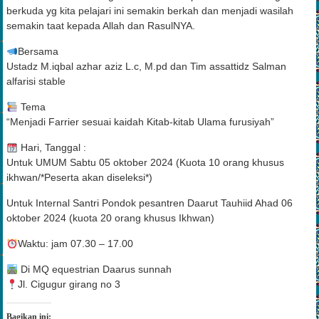
berkuda ini sesuai dengan tuntunan dari para alim ulama. Agar ilmu
berkuda yg kita pelajari ini semakin berkah dan menjadi wasilah
semakin taat kepada Allah dan RasulNYA.
Bersama
Ustadz M.iqbal azhar aziz L.c, M.pd dan Tim assattidz Salman
alfarisi stable
Tema
“Menjadi Farrier sesuai kaidah Kitab-kitab Ulama furusiyah”
Hari, Tanggal :
Untuk UMUM Sabtu 05 oktober 2024 (Kuota 10 orang khusus
ikhwan/*Peserta akan diseleksi*)
Untuk Internal Santri Pondok pesantren Daarut Tauhiid Ahad 06
oktober 2024 (kuota 20 orang khusus Ikhwan)
Waktu: jam 07.30 – 17.00
Di MQ equestrian Daarus sunnah
Jl. Cigugur girang no 3