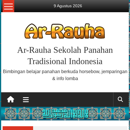
Lompat
9 Agustus 2026
ke
konten
Ar-Rauha Sekolah Panahan
Tradisional Indonesia
Bimbingan belajar panahan berkuda horsebow, jemparingan
& info lomba