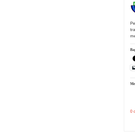
Pe
tr
me
Bag
Me
0 