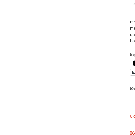
me
me
da
ba
Bag
Me
0 
K