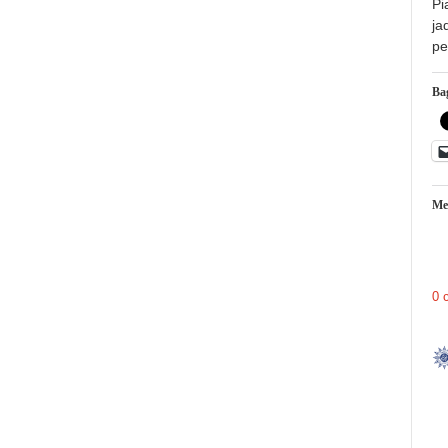
Pi
ja
pe
Bag
Me
0 