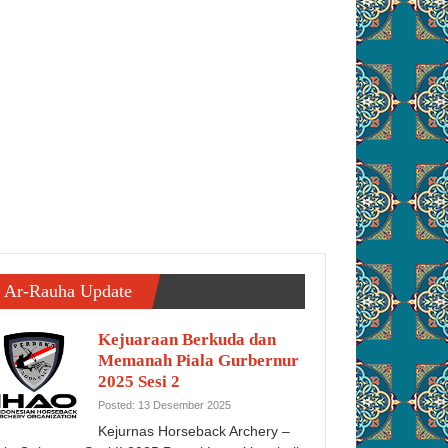
Ar-Rauha Update
Kejuaraan Berkuda dan
Memanah Piala Gurbernur
2025 Sesi 2
Posted: 13 Desember 2025
Kejurnas Horseback Archery –