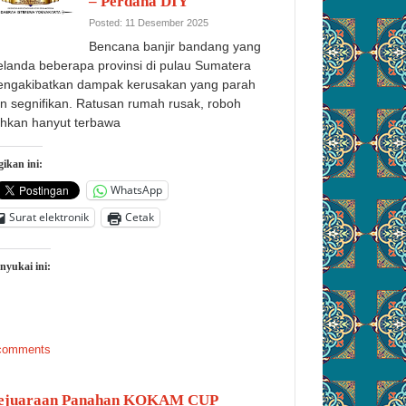
– Perdana DIY
Posted: 11 Desember 2025
Bencana banjir bandang yang
landa beberapa provinsi di pulau Sumatera
ngakibatkan dampak kerusakan yang parah
n segnifikan. Ratusan rumah rusak, roboh
hkan hanyut terbawa
ikan ini:
WhatsApp
Surat elektronik
Cetak
nyukai ini:
comments
ejuaraan Panahan KOKAM CUP