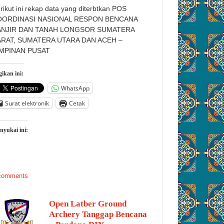
rikut ini rekap data yang diterbtkan POS
OORDINASI NASIONAL RESPON BENCANA
ANJIR DAN TANAH LONGSOR SUMATERA
ARAT, SUMATERA UTARA DAN ACEH –
IMPINAN PUSAT
ikan ini:
WhatsApp
Surat elektronik
Cetak
nyukai ini:
comments
Open Latber Ground
Archery Tanggap Bencana