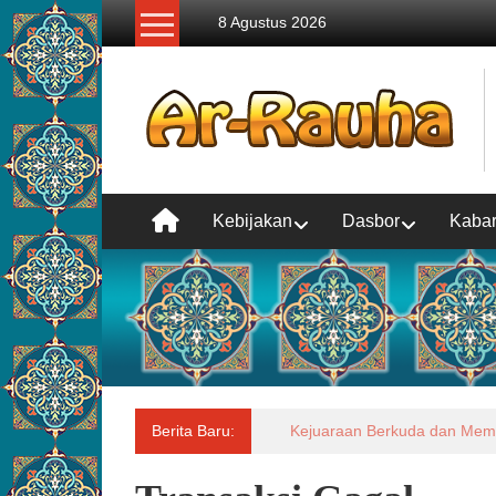
Lompat
8 Agustus 2026
ke
konten
Kebijakan
Dasbor
Kaba
Berita Baru:
Laporan Situasi Dampak Banj