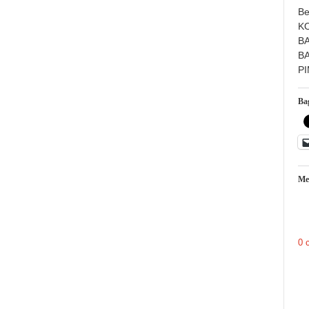
Be
K
B
B
P
Bag
Me
0 