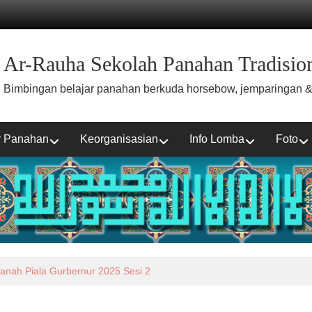
Ar-Rauha Sekolah Panahan Tradision
Bimbingan belajar panahan berkuda horsebow, jemparingan &
r Panahan
Keorganisasian
Info Lomba
Foto
ir dan Tanah Longsor di Sumatera Barat, Sumatera Utara dan Aceh