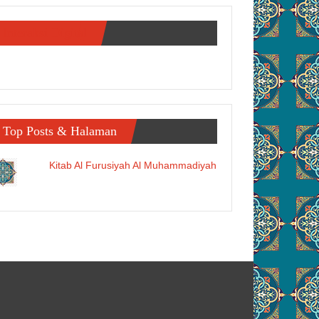
Interaksi Digital
Top Posts & Halaman
Kitab Al Furusiyah Al Muhammadiyah