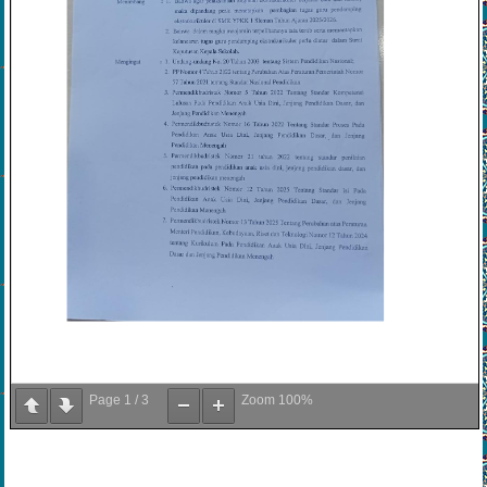
Page
1
/
3
Zoom
100%