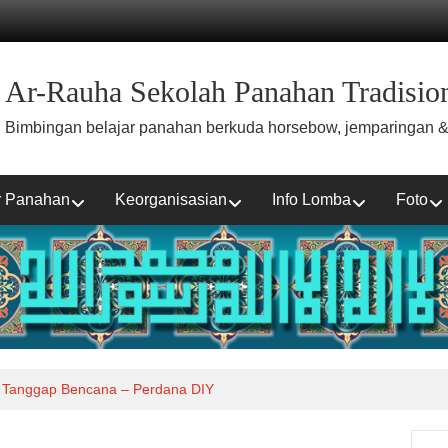
Ar-Rauha Sekolah Panahan Tradision
Bimbingan belajar panahan berkuda horsebow, jemparingan &
r Panahan
Keorganisasian
Info Lomba
Foto
 Tanggap Bencana – Perdana DIY