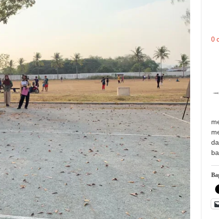
0 
me
me
da
ba
Bag