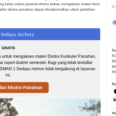
ng kelas online peserta ekstra bebas mengakses materi teori
0 
waktu ekstra panahan dapat dimaksimalkan uktuk pelatihan
Sedayu Archery
GRATIS
Be
K
n untuk mengakses materi Ekstra Kurikuler Panahan,
B
raport diakhir semester. Bagi yang tidak terdaftar
B
n SMAN 1 Sedayu mohon tidak bergabung di layanan
P
ini.
Bag
lai Ekstra Panahan
Me