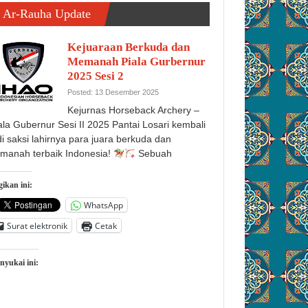
Ar-Rauha Update
Kejuaraan Berkuda dan
Memanah Piala Gurbernur
2025 Sesi 2
Posted: 13 Desember 2025
Kejurnas Horseback Archery –
ala Gubernur Sesi II 2025 Pantai Losari kembali
di saksi lahirnya para juara berkuda dan
manah terbaik Indonesia!
Sebuah
ikan ini:
WhatsApp
Surat elektronik
Cetak
nyukai ini: