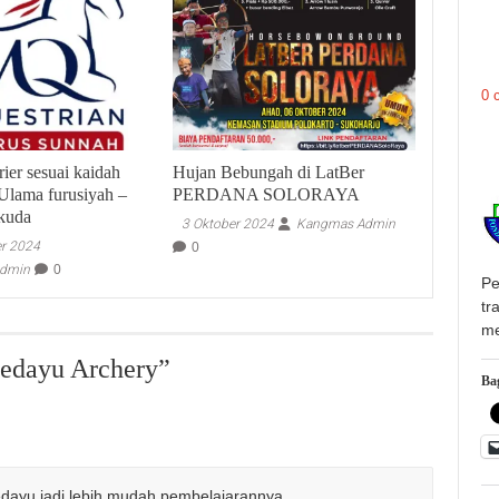
0 
ier sesuai kaidah
Hujan Bebungah di LatBer
 Ulama furusiyah –
PERDANA SOLORAYA
kuda
3 Oktober 2024
Kangmas Admin
r 2024
0
Admin
0
Pe
tr
me
dayu Archery
”
Bag
dayu jadi lebih mudah pembelajarannya..