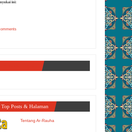
nyukai ini:
comments
Interaksi Digital
Top Posts & Halaman
Tentang Ar-Rauha