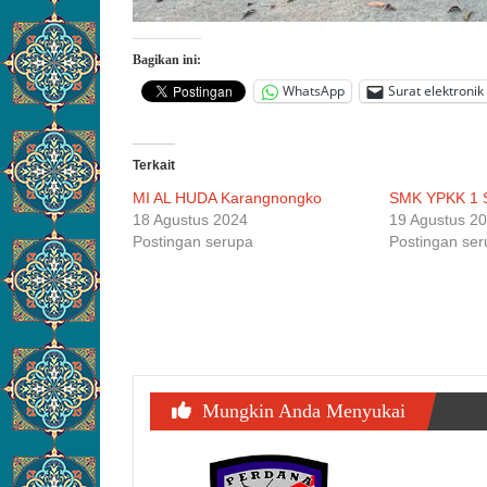
Bagikan ini:
WhatsApp
Surat elektronik
Terkait
MI AL HUDA Karangnongko
SMK YPKK 1 
18 Agustus 2024
19 Agustus 2
Postingan serupa
Postingan se
Navigasi
pos
Mungkin Anda Menyukai