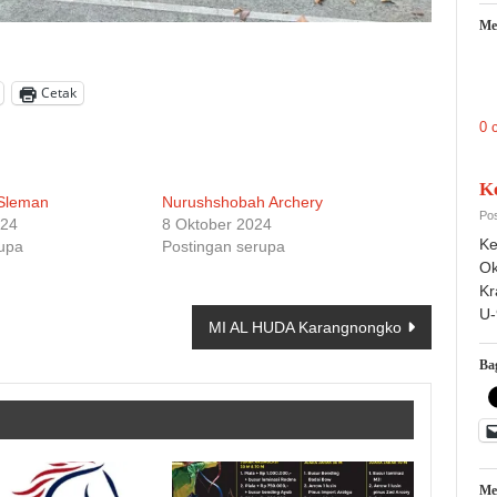
Me
Cetak
0 
K
Sleman
Nurushshobah Archery
Pos
024
8 Oktober 2024
Ke
rupa
Postingan serupa
Ok
Kr
U-
MI AL HUDA Karangnongko
Bag
Me