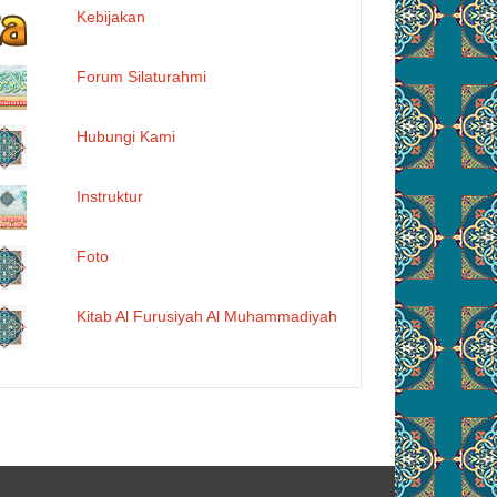
Kebijakan
Forum Silaturahmi
Hubungi Kami
Instruktur
Foto
Kitab Al Furusiyah Al Muhammadiyah