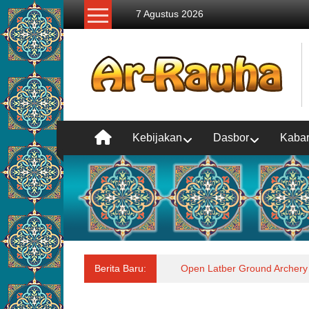
Lompat
7 Agustus 2026
ke
konten
Kebijakan
Dasbor
Kaba
Berita Baru:
Open Latber Ground Archery