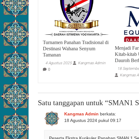
Turnamen Panahan Tradisional di
Menjadi Farr
Destinasi Wahana Senyum
Kitab-kitab
Tamanan
Dauroh Ber
4 Agustus 2025
Kangmas Admin
18 Septembe
0
Kangmas 
Satu tanggapan untuk “
SMAN1 Se
Kangmas Admin
berkata:
18 Agustus 2024 pukul 09:17
Peserta Ekstra Kurikuler Panahan SMAN 1 Se